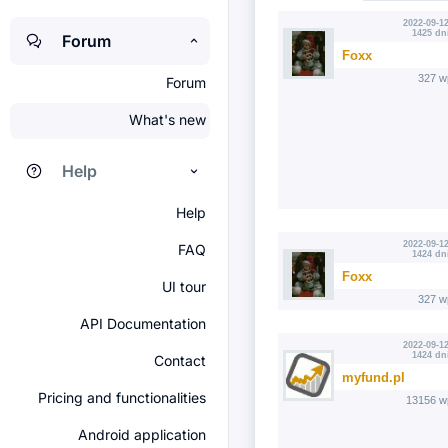
2022-09-12
1425 dn
Forum
Foxx
327 w
Forum
What's new
Help
Help
2022-09-12
FAQ
1424 dn
Foxx
UI tour
327 w
API Documentation
2022-09-12
1424 dn
Contact
myfund.pl
Pricing and functionalities
13156 w
Android application