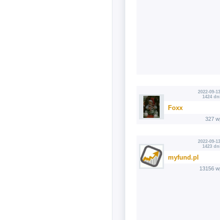
2022-09-13
1424 dn
Foxx
327 w
2022-09-13
1423 dn
myfund.pl
13156 w