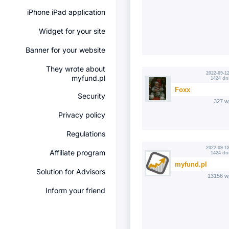
iPhone iPad application
Widget for your site
Banner for your website
They wrote about
2022-09-12
myfund.pl
1424 dn
Foxx
Security
327 w
Privacy policy
Regulations
2022-09-13
Affiliate program
1424 dn
myfund.pl
Solution for Advisors
13156 w
Inform your friend