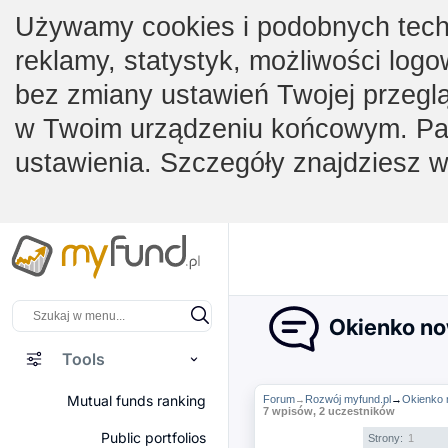
Używamy cookies i podobnych techno
reklamy, statystyk, możliwości logo
bez zmiany ustawień Twojej przegl
w Twoim urządzeniu końcowym. Pam
ustawienia. Szczegóły znajdziesz 
Okienko no
Tools
Mutual funds ranking
Forum
Rozwój myfund.pl
→
Okienko 
→
7 wpisów, 2 uczestników
Public portfolios
Strony:
1