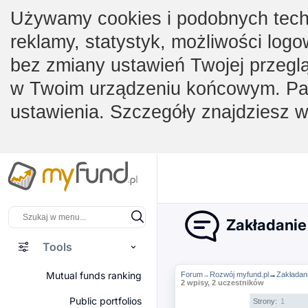
Używamy cookies i podobnych techno
reklamy, statystyk, możliwości logo
bez zmiany ustawień Twojej przegl
w Twoim urządzeniu końcowym. Pam
ustawienia. Szczegóły znajdziesz 
Zakładanie 
Tools
Mutual funds ranking
Forum
Rozwój myfund.pl
→
Zakładani
→
2 wpisy, 2 uczestników
Public portfolios
Strony:
1