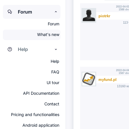
2022-04-03
1588 dn
Forum
piotrkr
113
Forum
What's new
Help
Help
2022-04-04
FAQ
1587 dn
myfund.pl
UI tour
13160 w
API Documentation
Contact
Pricing and functionalities
Android application