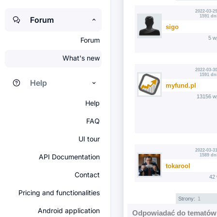
2022-03-29
1591 dn
Forum
sigo
5 w
Forum
What's new
2022-03-30
1591 dn
Help
myfund.pl
13156 w
Help
FAQ
UI tour
2022-03-31
API Documentation
1589 dn
tokarool
Contact
42
Pricing and functionalities
Strony:
1
Android application
Odpowiadać do tematów 