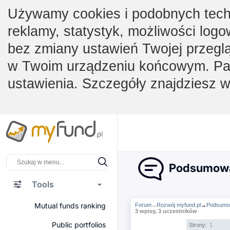
Używamy cookies i podobnych techno
reklamy, statystyk, możliwości logo
bez zmiany ustawień Twojej przegl
w Twoim urządzeniu końcowym. Pam
ustawienia. Szczegóły znajdziesz 
Podsumowani
Tools
Mutual funds ranking
Forum
Rozwój myfund.pl
→
Podsumowa
→
3 wpisy, 3 uczestników
Public portfolios
Strony:
1