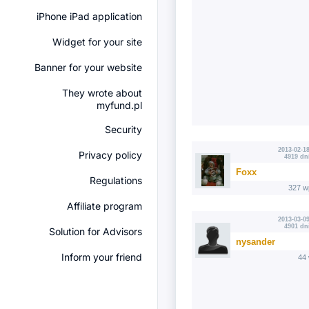
iPhone iPad application
Widget for your site
Banner for your website
They wrote about
myfund.pl
Security
2013-02-18
Privacy policy
4919 dn
Foxx
Regulations
327 w
Affiliate program
2013-03-09
4901 dn
Solution for Advisors
nysander
Inform your friend
44