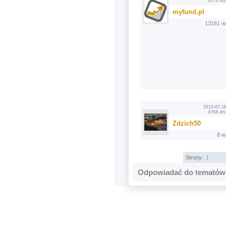
4773 dn
myfund.pl
13161 w
2013-07-18
4769 dn
Zdzich50
8 w
Strony:
1
Odpowiadać do tematów 