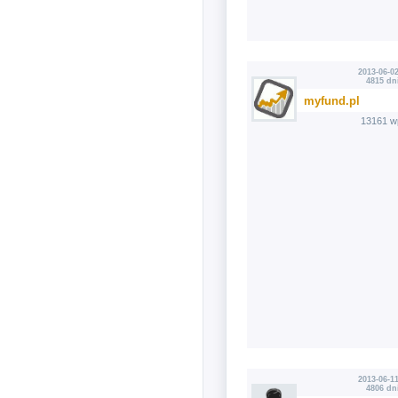
2013-06-02
4815 dn
myfund.pl
13161 w
2013-06-11
4806 dn