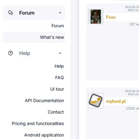
2013-02-18
4919 dn
Forum
Foxx
327 w
Forum
What's new
Help
Help
FAQ
UI tour
2013-02-18
4919 dn
API Documentation
myfund.pl
13161 w
Contact
Pricing and functionalities
Android application