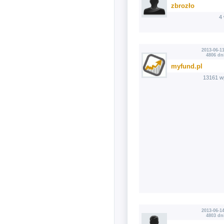
zbrozło
4
2013-06-11
4806 dn
myfund.pl
13161 w
2013-06-14
4803 dn