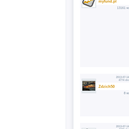
myfund.pl
13161 w
2013-07-14
4774 dn
Zdzich50
8 w
2013-07-14