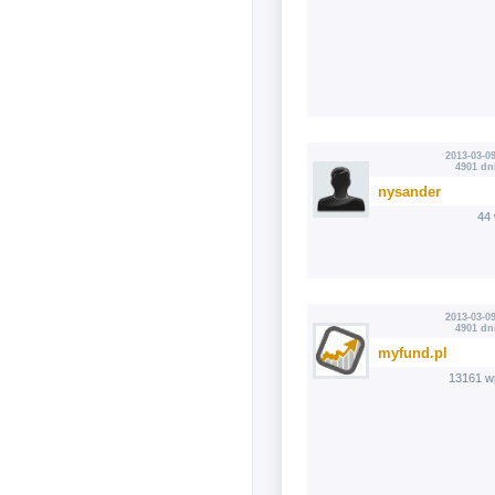
2013-03-09
4901 dn
nysander
44
2013-03-09
4901 dn
myfund.pl
13161 w