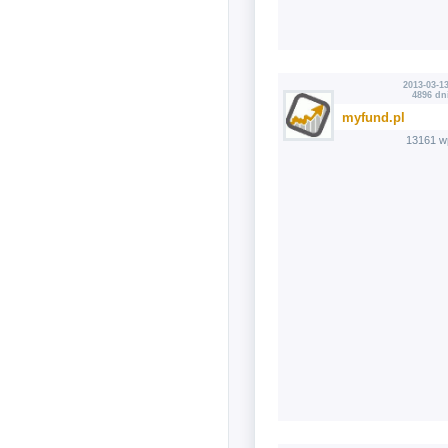
2013-03-13
4896 dn
myfund.pl
13161 w