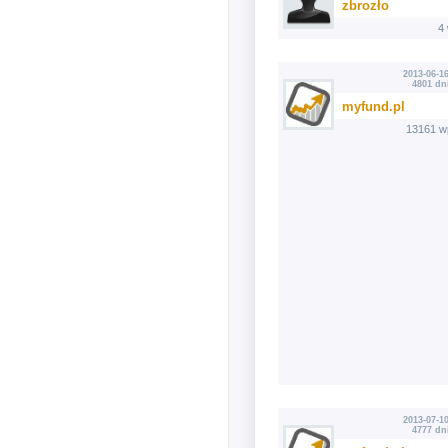
zbrozło
4
2013-06-16
4801 dn
myfund.pl
13161 w
2013-07-10
4777 dn