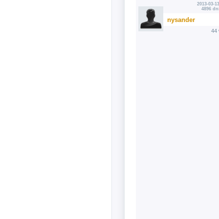
2013-03-13
4896 dn
nysander
44