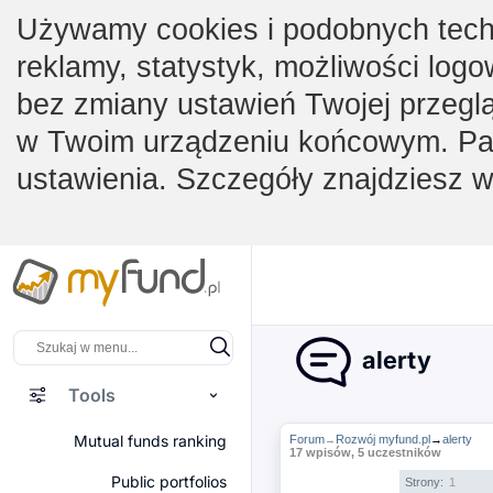
Używamy cookies i podobnych techno
reklamy, statystyk, możliwości logo
bez zmiany ustawień Twojej przegl
w Twoim urządzeniu końcowym. Pam
ustawienia. Szczegóły znajdziesz 
alerty
Tools
Mutual funds ranking
Forum
Rozwój myfund.pl
→
alerty
→
17 wpisów, 5 uczestników
Public portfolios
Strony:
1