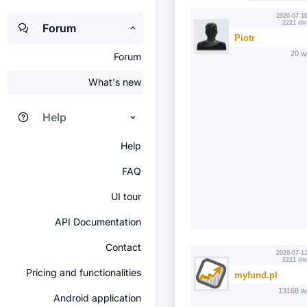
2020-07-10
2221 dn
Forum
Piotr
20 w
Forum
What's new
Help
Help
FAQ
UI tour
API Documentation
Contact
2020-07-11
2221 dn
Pricing and functionalities
myfund.pl
13168 w
Android application