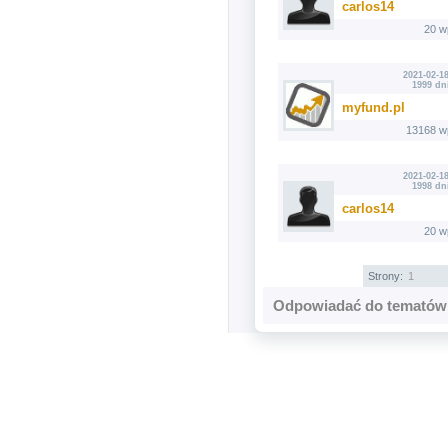
carlos14
20 w
2021-02-18
1999 dn
myfund.pl
13168 w
2021-02-18
1998 dn
carlos14
20 w
Strony:
1
Odpowiadać do tematów 