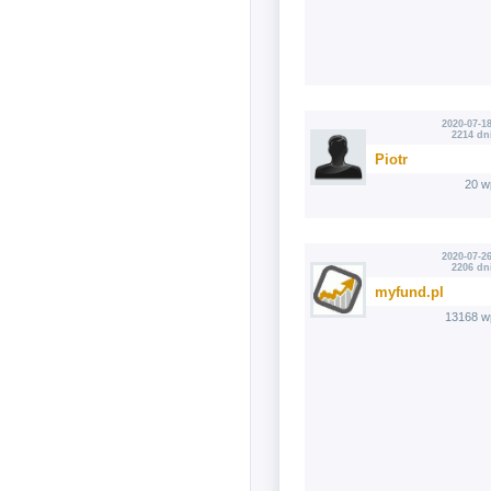
2020-07-18
2214 dn
Piotr
20 w
2020-07-26
2206 dn
myfund.pl
13168 w