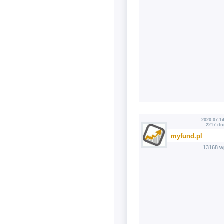
2020-07-14
2217 dn
myfund.pl
13168 w