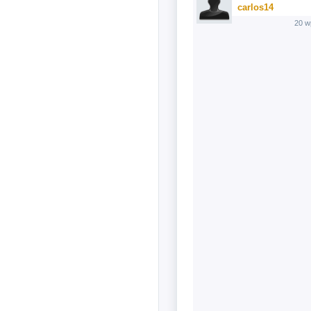
carlos14
20 w