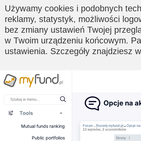
Używamy cookies i podobnych techno
reklamy, statystyk, możliwości logo
bez zmiany ustawień Twojej przegl
w Twoim urządzeniu końcowym. Pam
ustawienia. Szczegóły znajdziesz 
Opcje na ak
Tools
Mutual funds ranking
Forum
Rozwój myfund.pl
→
Opcje na 
→
13 wpisów, 2 uczestników
Public portfolios
Strony:
1