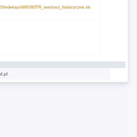
S/indeksy/sWIG80TR_wartosci_historyczne.xls
d.pl