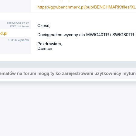
https://gpwbenchmark.pl/pub/BENCHMARK/files/XL
2020-07-06 22:22
Cześć,
2222 dni temu
d.pl
Dociągnąłem wyceny dla MWIG40TR i SWIG80TR
13156 wpisów
Pozdrawiam,
Damian
ematów na forum mogą tylko zarejestrowani użytkownicy myfun