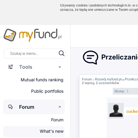
Używamy cookies i podobnych technologii m.in. w ce
oznacza, że będą one umieszczane w Twoim urządz
Przelicza
Tools
Mutual funds ranking
Forum
Rozwój myfund.pl
→
Przelic
→
2 wpisy, 2 uczestników
Public portfolios
Strony:
1
Forum
cucko
Forum
What's new