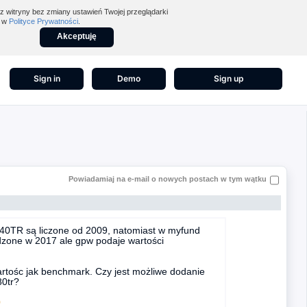
z witryny bez zmiany ustawień Twojej przeglądarki
z w
Polityce Prywatności
.
Akceptuję
Sign in
Demo
Sign up
Powiadamiaj na e-mail o nowych postach w tym wątku
0TR są liczone od 2009, natomiast w myfund
dzone w 2017 ale gpw podaje wartości
rtośc jak benchmark. Czy jest możliwe dodanie
80tr?
0