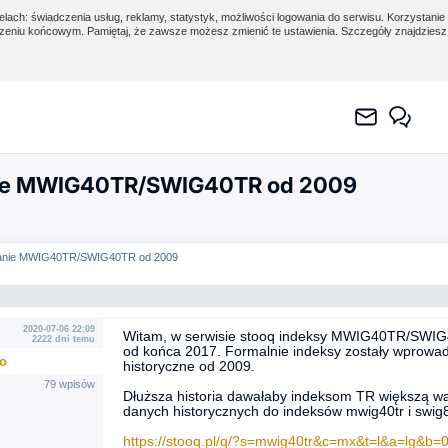
lach: świadczenia usług, reklamy, statystyk, możliwości logowania do serwisu. Korzystanie 
eniu końcowym. Pamiętaj, że zawsze możesz zmienić te ustawienia. Szczegóły znajdzies
nie MWIG40TR/SWIG40TR od 2009
zanie MWIG40TR/SWIG40TR od 2009
2020-07-06 22:09
Witam, w serwisie stooq indeksy MWIG40TR/SWIG4
2222 dni temu
od końca 2017. Formalnie indeksy zostały wprowa
o
historyczne od 2009.
79 wpisów
Dłuższa historia dawałaby indeksom TR większą wa
danych historycznych do indeksów mwig40tr i swig
https://stooq.pl/q/?s=mwig40tr&c=mx&t=l&a=lg&b=