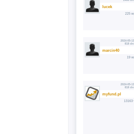
2466 dn
lucek
225 w
2024-05-13
818 dn
marcin40
19 w
2024-05-13
818 dn
myfund.pl
13163 