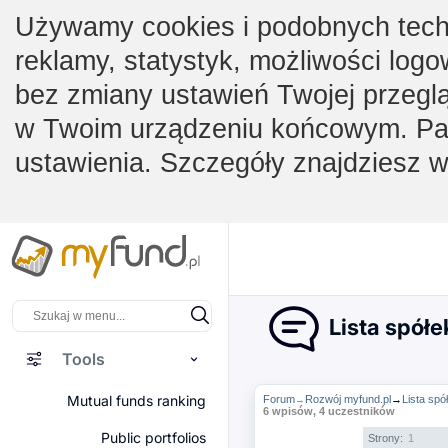
Używamy cookies i podobnych techno
reklamy, statystyk, możliwości logo
bez zmiany ustawień Twojej przegl
w Twoim urządzeniu końcowym. Pam
ustawienia. Szczegóły znajdziesz 
Lista spół
Tools
Mutual funds ranking
Forum
Rozwój myfund.pl
→
Lista sp
→
6 wpisów, 4 uczestników
Public portfolios
Strony:
1