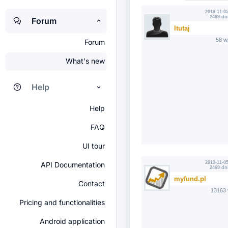
2019-11-05
2469 dn
Forum
ltutaj
58 w
Forum
What's new
Help
Help
FAQ
UI tour
2019-11-05
API Documentation
2469 dn
myfund.pl
Contact
13163 
Pricing and functionalities
Android application