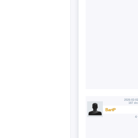
2026-02-02
187 dn
BartP
4