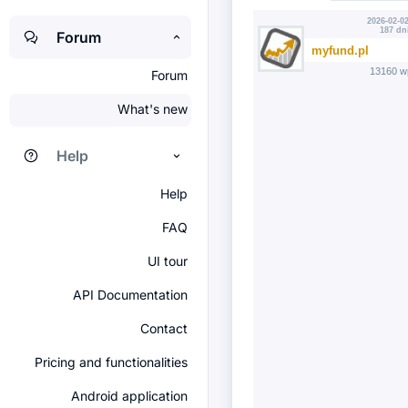
2026-02-02
187 dn
Forum
myfund.pl
13160 w
Forum
What's new
Help
Help
FAQ
UI tour
API Documentation
Contact
Pricing and functionalities
Android application