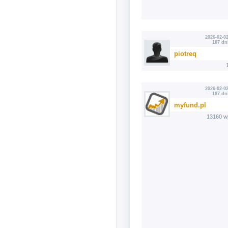
2026-02-02
187 dn
piotreq
2026-02-02
187 dn
myfund.pl
13160 w