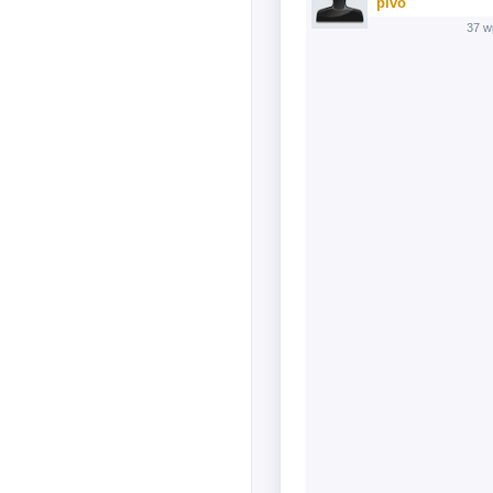
pivo
37 w