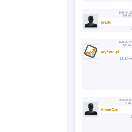
2026-04-25
106 dn
prado
2026-04-25
105 dn
myfund.pl
13160 w
2026-05-30
70 dn
AdamCzu