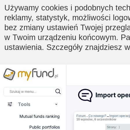
Używamy cookies i podobnych techno
reklamy, statystyk, możliwości logo
bez zmiany ustawień Twojej przegl
w Twoim urządzeniu końcowym. Pam
ustawienia. Szczegóły znajdziesz 
Import ope
Tools
Mutual funds ranking
Forum
Co nowego?
→
Import operac
→
10 wpisów, 6 uczestników
Public portfolios
Strony:
1