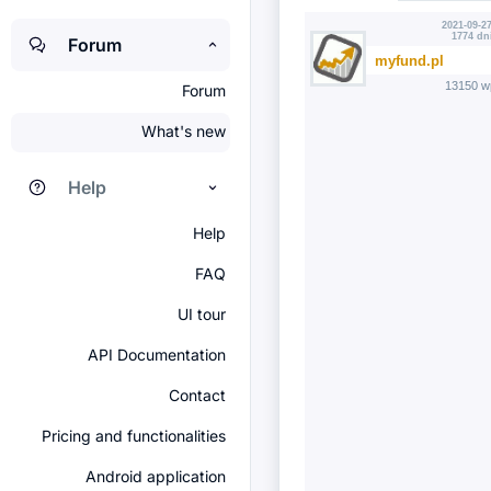
2021-09-27
1774 dn
Forum
myfund.pl
13150 w
Forum
What's new
Help
Help
FAQ
UI tour
API Documentation
Contact
Pricing and functionalities
Android application