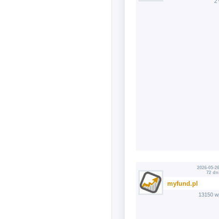
2
2026-05-26
72 dn
myfund.pl
13150 w