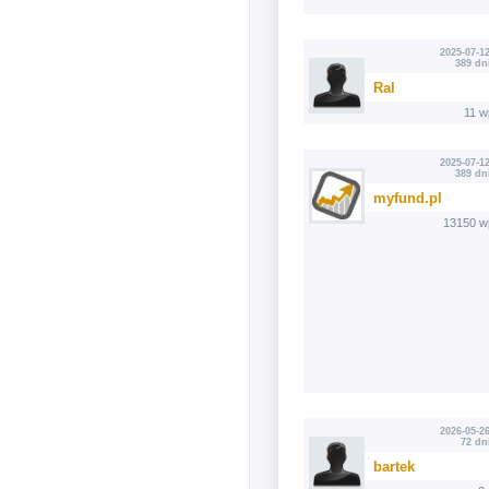
2025-07-12
389 dn
Ral
11 w
2025-07-12
389 dn
myfund.pl
13150 w
2026-05-26
72 dn
bartek