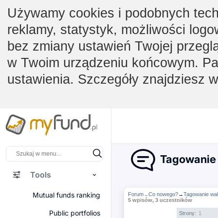
Używamy cookies i podobnych techno
reklamy, statystyk, możliwości logo
bez zmiany ustawień Twojej przegl
w Twoim urządzeniu końcowym. Pam
ustawienia. Szczegóły znajdziesz 
Tagowanie 
Tools
Mutual funds ranking
Forum
Co nowego?
→
Tagowanie wal
→
5 wpisów, 3 uczestników
Public portfolios
Strony:
1