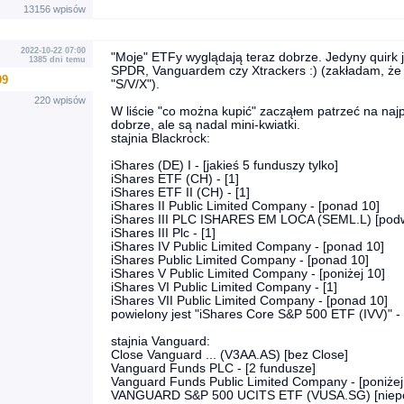
13156 wpisów
2022-10-22 07:00
"Moje" ETFy wyglądają teraz dobrze. Jedyny quirk j
1385 dni temu
SPDR, Vanguardem czy Xtrackers :) (zakładam, że je
99
"S/V/X").
220 wpisów
W liście "co można kupić" zacząłem patrzeć na najpo
dobrze, ale są nadal mini-kwiatki.
stajnia Blackrock:
iShares (DE) I - [jakieś 5 funduszy tylko]
iShares ETF (CH) - [1]
iShares ETF II (CH) - [1]
iShares II Public Limited Company - [ponad 10]
iShares III PLC ISHARES EM LOCA (SEML.L) [podwó
iShares III Plc - [1]
iShares IV Public Limited Company - [ponad 10]
iShares Public Limited Company - [ponad 10]
iShares V Public Limited Company - [poniżej 10]
iShares VI Public Limited Company - [1]
iShares VII Public Limited Company - [ponad 10]
powielony jest "iShares Core S&P 500 ETF (IVV)" - 
stajnia Vanguard:
Close Vanguard ... (V3AA.AS) [bez Close]
Vanguard Funds PLC - [2 fundusze]
Vanguard Funds Public Limited Company - [poniżej
VANGUARD S&P 500 UCITS ETF (VUSA.SG) [niepo