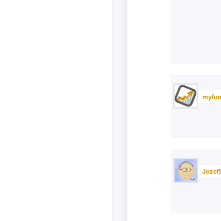
myfun
Jozef