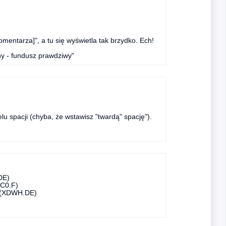
komentarza]", a tu się wyświetla tak brzydko. Ech!
ny - fundusz prawdziwy"
elu spacji (chyba, że wstawisz "twardą" spację").
DE)
EC0.F)
C (XDWH.DE)