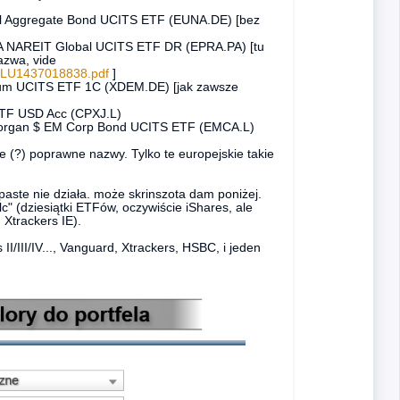
bal Aggregate Bond UCITS ETF (EUNA.DE) [bez
A NAREIT Global UCITS ETF DR (EPRA.PA) [tu
azwa, vide
02/LU1437018838.pdf
]
ntum UCITS ETF 1C (XDEM.DE) [jak zawsze
ETF USD Acc (CPXJ.L)
. Morgan $ EM Corp Bond UCITS ETF (EMCA.L)
 (?) poprawne nazwy. Tylko te europejskie takie
y/paste nie działa. może skrinszota dam poniżej.
lc" (dziesiątki ETFów, oczywiście iShares, ale
 Xtrackers IE).
II/III/IV..., Vanguard, Xtrackers, HSBC, i jeden