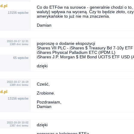
d.pl
Co do ETFów na surowce - generalnie chodzi o to, 
waluty) wpływa na wyceną. Czy to będzie złoto, czy
13156 wpisów
amerykańskie to już nie ma znaczenia.
Damian
2022-10-17 12:31
poproszę o dodanie ekspozycji
1389 dni temu
Shares VII PLC - iShares $ Treasury Bd 7-10y ET
iShares Physical Palladium ETC (IPDM.L)
iShares J.P. Morgan $ EM Bond UCITS ETF USD (A
65 wpisów
dzięki
2022-10-17 16:19
Cześć,
1389 dni temu
d.pl
Zrobione.
13156 wpisów
Pozdrawiam,
Damian
2022-10-20 10:02
dzięki
1387 dni temu
poproszę o kolejnego ETFa