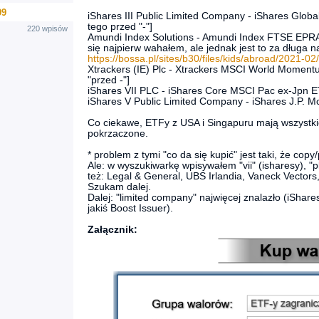
99
iShares III Public Limited Company - iShares Glo
tego przed "-"]
220 wpisów
Amundi Index Solutions - Amundi Index FTSE EPR
się najpierw wahałem, ale jednak jest to za długa n
https://bossa.pl/sites/b30/files/kids/abroad/2021-
Xtrackers (IE) Plc - Xtrackers MSCI World Mome
"przed -"]
iShares VII PLC - iShares Core MSCI Pac ex-Jpn 
iShares V Public Limited Company - iShares J.P
Co ciekawe, ETFy z USA i Singapuru mają wszystkie
pokrzaczone.
* problem z tymi "co da się kupić" jest taki, że cop
Ale: w wyszukiwarkę wpisywałem "vii" (isharesy), "p
też: Legal & General, UBS Irlandia, Vaneck Vectors,
Szukam dalej.
Dalej: "limited company" najwięcej znalazło (iShares 
jakiś Boost Issuer).
Załącznik: