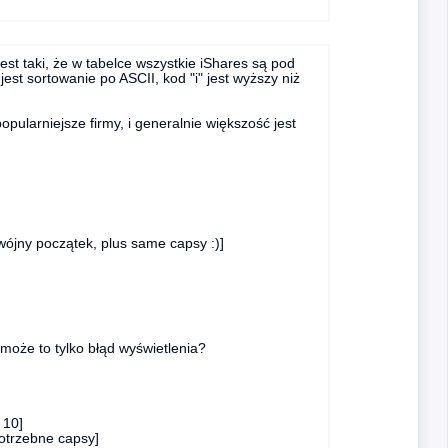
est taki, że w tabelce wszystkie iShares są pod
st sortowanie po ASCII, kod "i" jest wyższy niż
pularniejsze firmy, i generalnie większość jest
jny początek, plus same capsy :)]
może to tylko błąd wyświetlenia?
 10]
trzebne capsy]