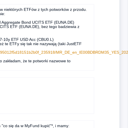
azw niektórych ETFów z tych potworków z przodu.
ie:
obal Aggregate Bond UCITS ETF (EUNA.DE)
UCITS ETF (EUNA.DE), bez tego badziewia z
d 7-10y ETF USD Acc (CBU0.L)
eż te ETFy się tak nie nazywają (taki JustETF
1afb195012f5d18151b2b0f_235918/MR_DE_en_IE00BDBRDM35_YES_202
o zakładam, że te potworki nazwowe to
 "co się da w MyFund kupić"*, i mamy: