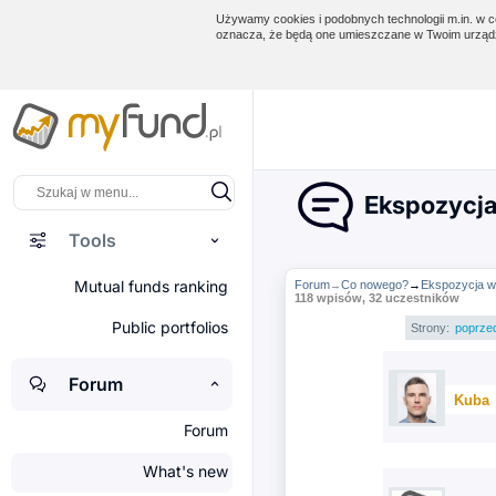
Używamy cookies i podobnych technologii m.in. w ce
oznacza, że będą one umieszczane w Twoim urządz
Ekspozycja
Tools
Mutual funds ranking
Forum
Co nowego?
→
Ekspozycja w
→
118 wpisów, 32 uczestników
Public portfolios
Strony:
poprze
Forum
Kuba
Forum
What's new