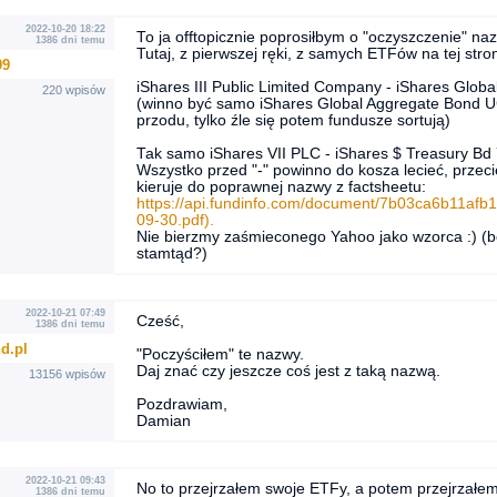
2022-10-20 18:22
To ja offtopicznie poprosiłbym o "oczyszczenie" n
1386 dni temu
Tutaj, z pierwszej ręki, z samych ETFów na tej stron
99
iShares III Public Limited Company - iShares Gl
220 wpisów
(winno być samo iShares Global Aggregate Bond 
przodu, tylko źle się potem fundusze sortują)
Tak samo iShares VII PLC - iShares $ Treasury B
Wszystko przed "-" powinno do kosza lecieć, przeci
kieruje do poprawnej nazwy z factsheetu:
https://api.fundinfo.com/document/7b03ca6b1
09-30.pdf).
Nie bierzmy zaśmieconego Yahoo jako wzorca :) (b
stamtąd?)
2022-10-21 07:49
Cześć,
1386 dni temu
d.pl
"Poczyściłem" te nazwy.
Daj znać czy jeszcze coś jest z taką nazwą.
13156 wpisów
Pozdrawiam,
Damian
2022-10-21 09:43
No to przejrzałem swoje ETFy, a potem przejrzałem
1386 dni temu