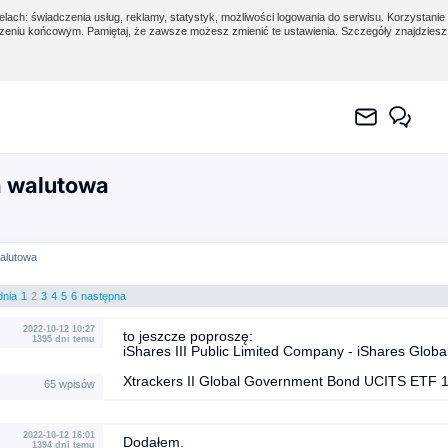
lach: świadczenia usług, reklamy, statystyk, możliwości logowania do serwisu. Korzystanie 
eniu końcowym. Pamiętaj, że zawsze możesz zmienić te ustawienia. Szczegóły znajdzies
 walutowa
alutowa
dnia
1
2
3
4
5
6
następna
2022-10-12 10:27
to jeszcze poproszę:
1395 dni temu
iShares III Public Limited Company - iShares Gl
Xtrackers II Global Government Bond UCITS ETF
65 wpisów
2022-10-12 16:01
Dodałem.
1394 dni temu