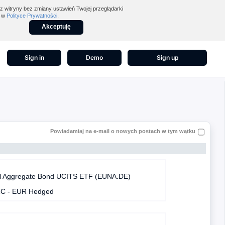
z witryny bez zmiany ustawień Twojej przeglądarki
z w
Polityce Prywatności
.
Akceptuję
Sign in
Demo
Sign up
Powiadamiaj na e-mail o nowych postach w tym wątku
obal Aggregate Bond UCITS ETF (EUNA.DE)
 1C - EUR Hedged