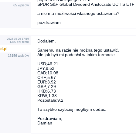
SPDR S&P Global Dividend Aristocrats UCITS ETF
65 wpisów
a nie ma możliwości własnego ustawienia?
pozdrawiam
2022-10-20 17:10
Dodałem.
1386 dni temu
d.pl
Samemu na razie nie można tego ustawić.
Ale jak byś mi podesłał w takim formacie:
13156 wpisów
USD;46.21
JPY;9.52
CAD;10.08
CHF;5.67
EUR;3.92
GBP;7.29
HKD;6.73
KRW;1.38
Pozostałe;9.2
To szybko szybciej mógłbym dodać.
Pozdrawiam,
Damian