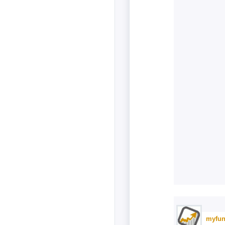
myfun