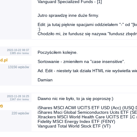
Vanguard Specialized Funds - [1]
Jutro sprawdzę inne duże firmy.
Edit: ja tutaj pięknie spacjami oddzielałem "-" od "[
:)
Chodziło mi, że fundusz się nazywa "fundusz zbęd
2022-10-22 08:37
Poczyściłem kolejne.
1385 dni temu
d.pl
Sortowanie - zmieniłem na "case insensitive".
13156 wpisów
Ad. Edit - niestety tak działa HTML nie wyświetla wi
Damian
2022-11-28 16:25
Dawno nic nie było, to ja się poproszę:)
1347 dni temu
99
iShares MSCI ACWI UCITS ETF USD (Acc) (IUSQ.
iShares Msci Global Semiconductors Ucits ETF (S
220 wpisów
Xtrackers MSCI World Health Care UCITS ETF 1
Fidelity MSCI Energy Index ETF (FENY)
Vanguard Total World Stock ETF (VT)