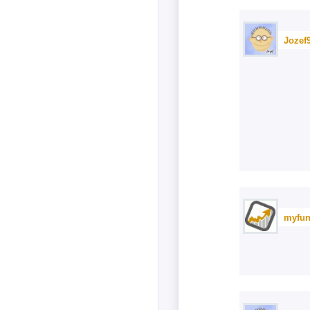
Jozef
myfun