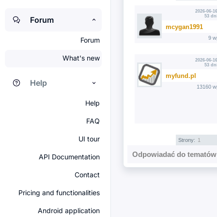
2026-06-16
53 dn
Forum
mcygan1991
9 w
Forum
What's new
2026-06-16
53 dn
myfund.pl
Help
13160 w
Help
FAQ
UI tour
Strony:
1
Odpowiadać do tematów 
API Documentation
Contact
Pricing and functionalities
Android application