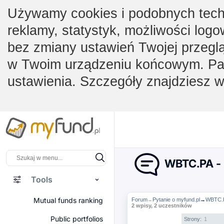
Używamy cookies i podobnych techno
reklamy, statystyk, możliwości logo
bez zmiany ustawień Twojej przegl
w Twoim urządzeniu końcowym. Pam
ustawienia. Szczegóły znajdziesz 
WBTC.PA - 
Tools
Mutual funds ranking
Forum
Pytanie o myfund.pl
→
WBTC.PA
→
2 wpisy, 2 uczestników
Public portfolios
Strony:
1