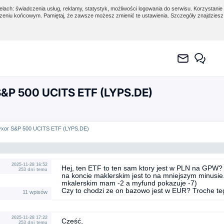
lach: świadczenia usług, reklamy, statystyk, możliwości logowania do serwisu. Korzystanie 
eniu końcowym. Pamiętaj, że zawsze możesz zmienić te ustawienia. Szczegóły znajdzies
S&P 500 UCITS ETF (LYPS.DE)
yxor S&P 500 UCITS ETF (LYPS.DE)
2025-11-28 16:52
Hej, ten ETF to ten sam ktory jest w PLN na GPW
253 dni temu
na koncie maklerskim jest to na mniejszym minusie.
mkalerskim mam -2 a myfund pokazuje -7)
Czy to chodzi ze on bazowo jest w EUR? Troche te
11 wpisów
2025-11-28 17:22
Cześć,
253 dni temu