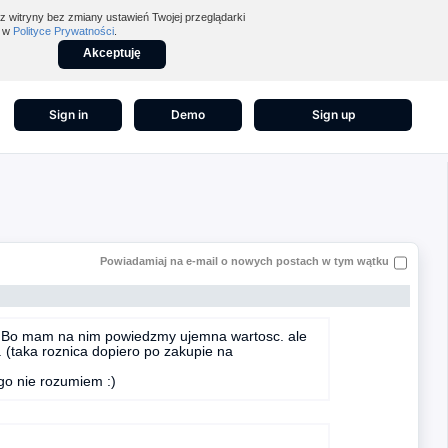
z witryny bez zmiany ustawień Twojej przeglądarki
z w
Polityce Prywatności
.
Akceptuję
Sign in
Demo
Sign up
Powiadamiaj na e-mail o nowych postach w tym wątku
? Bo mam na nim powiedzmy ujemna wartosc. ale
 (taka roznica dopiero po zakupie na
go nie rozumiem :)