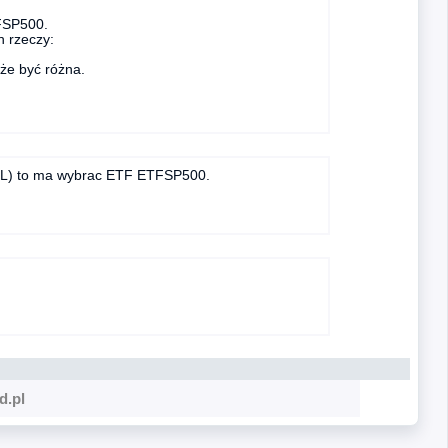
FSP500.
 rzeczy:
oże być różna.
S.PL) to ma wybrac ETF ETFSP500.
d.pl