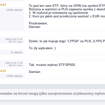
d.pl
To jest ten sam ETF, który na GPW ma symbol ET
Różnica w wartości w PLN zapewne wynika z dwóch
13160 wpisów
1. W myfund.pl notowania są opóźnione
2. Kurs po jakim jest przeliczona wartość z EUR m
Pozdrawiam,
Damian
2025-11-28 17:25
Dzieki, to jak kupuje tego "LYPSA" za PLN, (LYP
253 dni temu
To zly wybralem :)
11 wpisów
2025-11-28 17:38
Tak, musisz wybrać ETFSP500.
253 dni temu
d.pl
Damian
13160 wpisów
ematów na forum mogą tylko zarejestrowani użytkownicy myfun