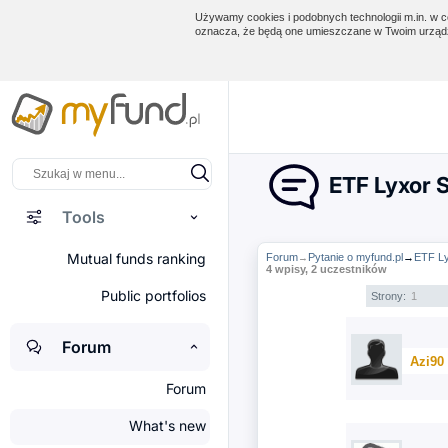
Używamy cookies i podobnych technologii m.in. w ce
oznacza, że będą one umieszczane w Twoim urządz
ETF Lyxor 
Tools
Mutual funds ranking
Forum
Pytanie o myfund.pl
→
ETF L
→
4 wpisy, 2 uczestników
Public portfolios
Strony:
1
Forum
Azi90
Forum
What's new