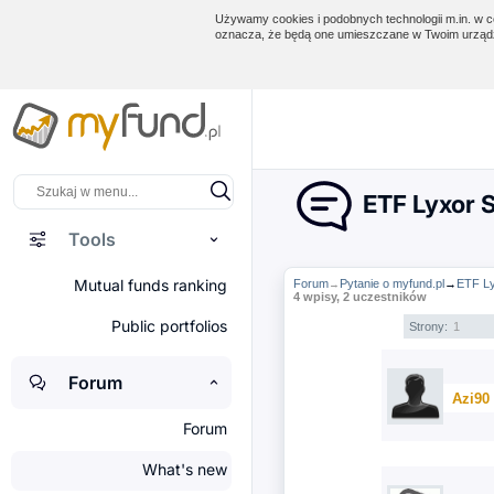
Używamy cookies i podobnych technologii m.in. w ce
oznacza, że będą one umieszczane w Twoim urządz
ETF Lyxor 
Tools
Mutual funds ranking
Forum
Pytanie o myfund.pl
→
ETF L
→
4 wpisy, 2 uczestników
Public portfolios
Strony:
1
Forum
Azi90
Forum
What's new