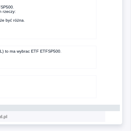
FSP500.
 rzeczy:
oże być różna.
S.PL) to ma wybrac ETF ETFSP500.
d.pl