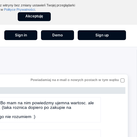
z witryny bez zmiany ustawień Twojej przeglądarki
z w
Polityce Prywatności
.
Akceptuję
Sign in
Demo
Sign up
Powiadamiaj na e-mail o nowych postach w tym wątku
? Bo mam na nim powiedzmy ujemna wartosc. ale
 (taka roznica dopiero po zakupie na
go nie rozumiem :)