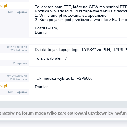
d.pl
To jest ten sam ETF, który na GPW ma symbol ET
Różnica w wartości w PLN zapewne wynika z dwóch
13161 wpisów
1. W myfund.pl notowania są opóźnione
2. Kurs po jakim jest przeliczona wartość z EUR m
Pozdrawiam,
Damian
2025-11-28 17:25
Dzieki, to jak kupuje tego "LYPSA" za PLN, (LYP
253 dni temu
To zly wybralem :)
11 wpisów
2025-11-28 17:38
Tak, musisz wybrać ETFSP500.
253 dni temu
d.pl
Damian
13161 wpisów
ematów na forum mogą tylko zarejestrowani użytkownicy myfun