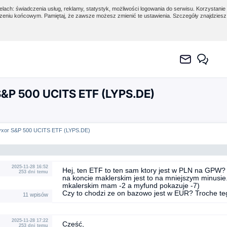
lach: świadczenia usług, reklamy, statystyk, możliwości logowania do serwisu. Korzystanie 
eniu końcowym. Pamiętaj, że zawsze możesz zmienić te ustawienia. Szczegóły znajdzies
S&P 500 UCITS ETF (LYPS.DE)
yxor S&P 500 UCITS ETF (LYPS.DE)
2025-11-28 16:52
Hej, ten ETF to ten sam ktory jest w PLN na GPW
253 dni temu
na koncie maklerskim jest to na mniejszym minusie.
mkalerskim mam -2 a myfund pokazuje -7)
Czy to chodzi ze on bazowo jest w EUR? Troche te
11 wpisów
2025-11-28 17:22
Cześć,
253 dni temu