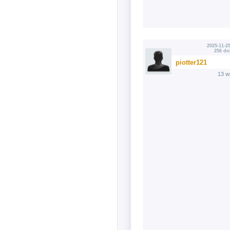
2025-11-25
256 dn
piotter121
13 w