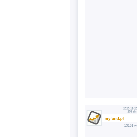
2025-11-25
256 dn
myfund.pl
13161 w