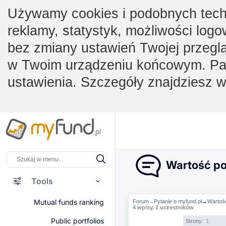
Używamy cookies i podobnych techno
reklamy, statystyk, możliwości logo
bez zmiany ustawień Twojej przegl
w Twoim urządzeniu końcowym. Pam
ustawienia. Szczegóły znajdziesz 
Wartość por
Tools
Mutual funds ranking
Forum
Pytanie o myfund.pl
→
Wartość
→
4 wpisy, 2 uczestników
Public portfolios
Strony:
1