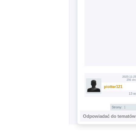
2025-11-25
256 dn
piotter121
13 w
Strony:
1
Odpowiadać do tematów 