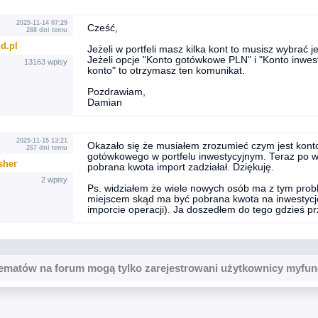
2025-11-14 07:29
Cześć,
268 dni temu
d.pl
Jeżeli w portfeli masz kilka kont to musisz wybrać 
Jeżeli opcje "Konto gotówkowe PLN" i "Konto inwe
13163 wpisy
konto" to otrzymasz ten komunikat.
Pozdrawiam,
Damian
2025-11-15 13:21
Okazało się że musiałem zrozumieć czym jest konto
267 dni temu
gotówkowego w portfelu inwestycyjnym. Teraz po 
sher
pobrana kwota import zadziałał. Dziękuję.
2 wpisy
Ps. widziałem że wiele nowych osób ma z tym proble
miejscem skąd ma być pobrana kwota na inwestycje
imporcie operacji). Ja doszedłem do tego gdzieś prz
ematów na forum mogą tylko zarejestrowani użytkownicy myfun