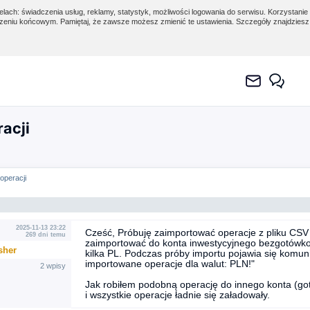
lach: świadczenia usług, reklamy, statystyk, możliwości logowania do serwisu. Korzystanie 
eniu końcowym. Pamiętaj, że zawsze możesz zmienić te ustawienia. Szczegóły znajdzies
acji
operacji
2025-11-13 23:22
Cześć, Próbuję zaimportować operacje z pliku C
269 dni temu
zaimportować do konta inwestycyjnego bezgotówkowe
sher
kilka PL. Podczas próby importu pojawia się komun
importowane operacje dla walut: PLN!"
2 wpisy
Jak robiłem podobną operację do innego konta (go
i wszystkie operacje ładnie się załadowały.