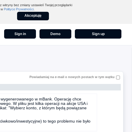
z witryny bez zmiany ustawień Twojej przeglądarki
z w
Polityce Prywatności
.
Akceptuję
Sign in
Demo
Sign up
Powiadamiaj na e-mail o nowych postach w tym wątku
SV wygenerowanego w mBank. Operację chce
go. W pliku jest kilka operacji na akcje USA i
ikat: "Wybierz konto, z którym będą powiązane
tówkowo/inwestycyjne) to tego problemu nie było