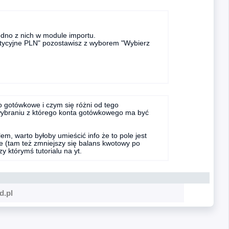
jedno z nich w module importu.
stycyjne PLN" pozostawisz z wyborem "Wybierz
 gotówkowe i czym się różni od tego
wybraniu z którego konta gotówkowego ma być
m, warto byłoby umieścić info że to pole jest
 (tam też zmniejszy się balans kwotowy po
y którymś tutorialu na yt.
d.pl