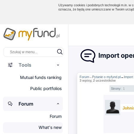
Używamy cookies i podobnych technologii m.in. w ce
oznacza, że będą one umieszczane w Twoim urządz
Import oper
Tools
Mutual funds ranking
Forum
Pytanie o myfund.pl
→
Import 
→
3 wpisy, 2 uczestników
Public portfolios
Strony:
1
Forum
Johni
Forum
What's new