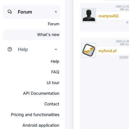
2025-11-02
280 dn
Forum
martyna411
4
Forum
What's new
2025-11-02
280 dn
Help
myfund.pl
13162 
Help
FAQ
UI tour
API Documentation
Contact
Pricing and functionalities
Android application