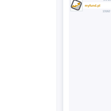
170 dn
myfund.pl
13162 