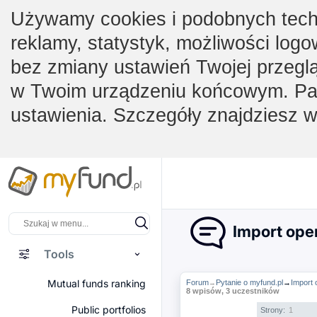
Używamy cookies i podobnych techno
reklamy, statystyk, możliwości logo
bez zmiany ustawień Twojej przegl
w Twoim urządzeniu końcowym. Pam
ustawienia. Szczegóły znajdziesz 
Import oper
Tools
Mutual funds ranking
Forum
Pytanie o myfund.pl
→
Import 
→
8 wpisów, 3 uczestników
Public portfolios
Strony:
1