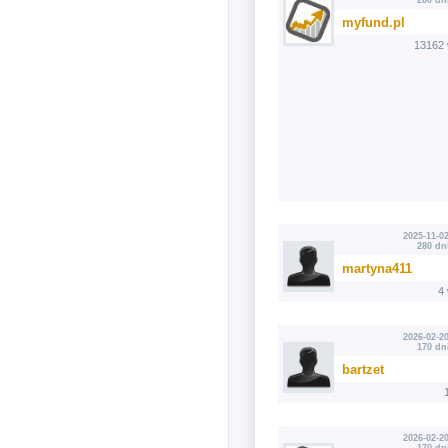
280 dn
myfund.pl
13162 
2025-11-02
280 dn
martyna411
4
2026-02-20
170 dn
bartzet
2026-02-20