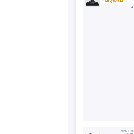
martyna411
4
2025-11-02