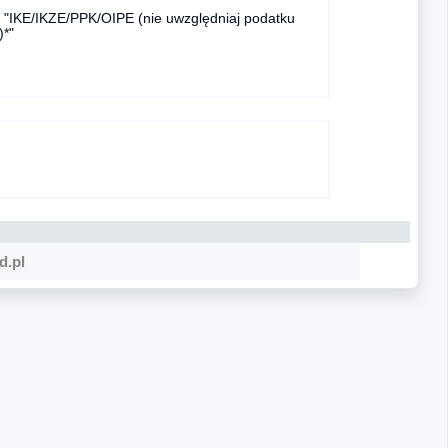
ję "IKE/IKZE/PPK/OIPE (nie uwzględniaj podatku
)*"
d.pl