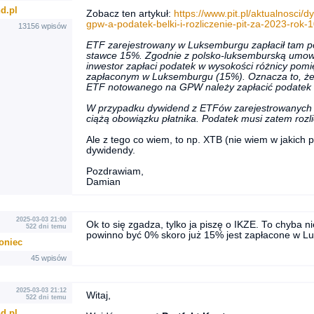
d.pl
Zobacz ten artykuł:
https://www.pit.pl/aktualnosci
gpw-a-podatek-belki-i-rozliczenie-pit-za-2023-rok
13156 wpisów
ETF zarejestrowany w Luksemburgu zapłacił tam p
stawce 15%. Zgodnie z polsko-luksemburską umow
inwestor zapłaci podatek w wysokości różnicy pom
zapłaconym w Luksemburgu (15%). Oznacza to, że
ETF notowanego na GPW należy zapłacić podatek
W przypadku dywidend z ETFów zarejestrowanych p
ciążą obowiązku płatnika. Podatek musi zatem rozl
Ale z tego co wiem, to np. XTB (nie wiem w jakich 
dywidendy.
Pozdrawiam,
Damian
2025-03-03 21:00
Ok to się zgadza, tylko ja piszę o IKZE. To chyba n
522 dni temu
powinno być 0% skoro już 15% jest zapłacone w 
oniec
45 wpisów
2025-03-03 21:12
Witaj,
522 dni temu
d.pl