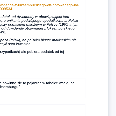
/dywidenda-z-luksemburskiego-etf-notowanego-na-
-1009534
odatek od dywidendy w obowiązującej tam
ą o unikaniu podwójnego opodatkowania Polski
iędzy podatkiem należnym w Polsce (19%) a tym
 od dywidendy otrzymanej z luksemburskiego
 4%.
oza Polską, na polskim biurze maklerskim nie
iczyć sam inwestor.
przypadkach) ale pobiera podatek od tej
ie powinno się to pojawiać w tabelce wcale, bo
Luksemburgu?