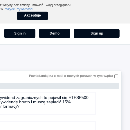
z witryny bez zmiany ustawień Twojej przeglądarki
z w
Polityce Prywatności
.
Akceptuję
Sign in
Demo
Sign up
Powiadamiaj na e-mail o nowych postach w tym wątku
dywidend zagranicznych to pojawił się ETFSP500
dywidendę brutto i muszę zapłacić 15%
informacji?