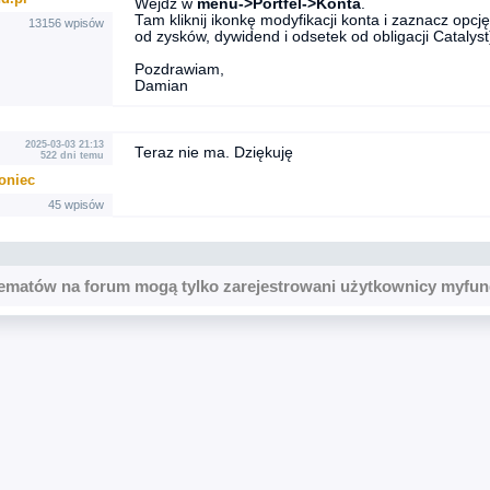
Wejdź w
menu->Portfel->Konta
.
Tam kliknij ikonkę modyfikacji konta i zaznacz opc
13156 wpisów
od zysków, dywidend i odsetek od obligacji Catalyst
Pozdrawiam,
Damian
2025-03-03 21:13
Teraz nie ma. Dziękuję
522 dni temu
oniec
45 wpisów
ematów na forum mogą tylko zarejestrowani użytkownicy myfun