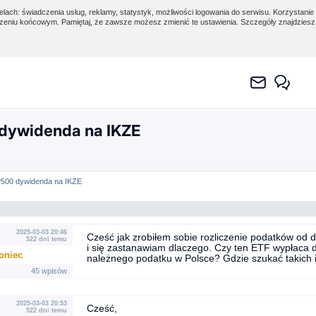
lach: świadczenia usług, reklamy, statystyk, możliwości logowania do serwisu. Korzystanie 
eniu końcowym. Pamiętaj, że zawsze możesz zmienić te ustawienia. Szczegóły znajdzies
dywidenda na IKZE
500 dywidenda na IKZE
2025-03-03 20:46
Cześć jak zrobiłem sobie rozliczenie podatków od 
522 dni temu
i się zastanawiam dlaczego. Czy ten ETF wypłaca 
oniec
należnego podatku w Polsce? Gdzie szukać takich 
45 wpisów
2025-03-03 20:53
Cześć,
522 dni temu