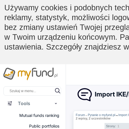
Używamy cookies i podobnych techno
reklamy, statystyk, możliwości logo
bez zmiany ustawień Twojej przegl
w Twoim urządzeniu końcowym. Pam
ustawienia. Szczegóły znajdziesz 
Import IKE
Tools
Mutual funds ranking
Forum
Pytanie o myfund.pl
→
Import
→
2 wpisy, 2 uczestników
Public portfolios
Strony:
1