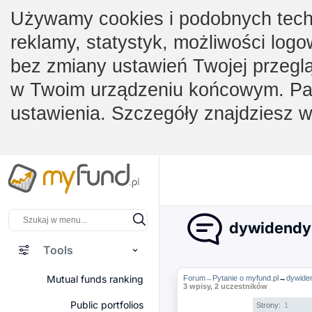
Używamy cookies i podobnych techno
reklamy, statystyk, możliwości logo
bez zmiany ustawień Twojej przegl
w Twoim urządzeniu końcowym. Pam
ustawienia. Szczegóły znajdziesz 
dywidendy i
Tools
Mutual funds ranking
Forum
Pytanie o myfund.pl
→
dywiden
→
3 wpisy, 2 uczestników
Public portfolios
Strony:
1