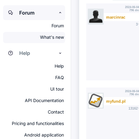
2024-06-04
796 dn
Forum
marcinrac
3
Forum
What's new
Help
Help
FAQ
UI tour
2024-06-04
796 dn
API Documentation
myfund.pl
13162 
Contact
Pricing and functionalities
Android application