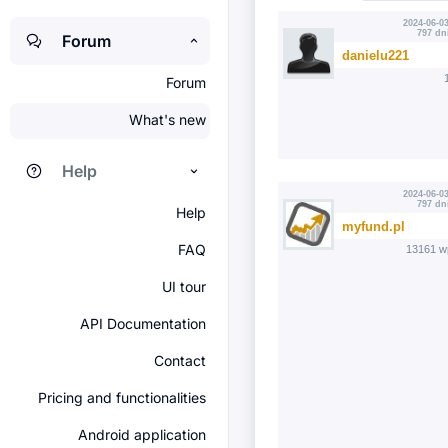
2024-06-03
797 dn
Forum
danielu221
Forum
What's new
Help
2024-06-03
797 dn
Help
myfund.pl
FAQ
13161 w
UI tour
API Documentation
Contact
Pricing and functionalities
Android application