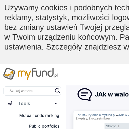
Używamy cookies i podobnych techno
reklamy, statystyk, możliwości logo
bez zmiany ustawień Twojej przegl
w Twoim urządzeniu końcowym. Pam
ustawienia. Szczegóły znajdziesz 
JAk w wal
Tools
Mutual funds ranking
Forum
Pytanie o myfund.pl
→
JAk w 
→
2 wpisy, 2 uczestników
Public portfolios
Strony:
1