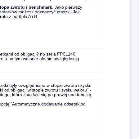
topa zwrotu i benchmark
. Jako pierwszy
chmarków możesz odznaczyć ptaszki. Jak
tu z portfela A i B.
etkami od obligacji? np seria FPC1140.
tu na tym walorze ale nie uwzględniają
etki były uwzględniane w stopie zwrotu i zysku
 od obligacji w stopie zwrotu i zysku waloru" -
atego, która znajduje się po prawej nad tabelką.
ć opcję "Automatyczne dodawanie odsetek od