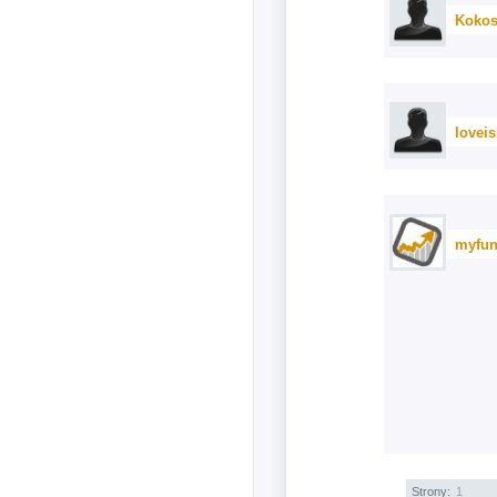
Kokos
lovei
myfun
Strony:
1