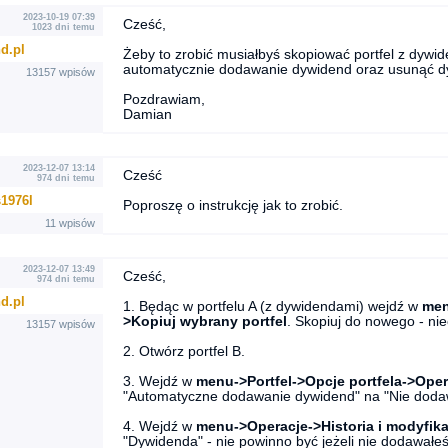
2023-10-19 07:39
Cześć,
1023 dni temu
d.pl
Żeby to zrobić musiałbyś skopiować portfel z dyw
automatycznie dodawanie dywidend oraz usunąć d
13157 wpisów
Pozdrawiam,
Damian
2023-12-07 13:14
Cześć
974 dni temu
1976l
Poproszę o instrukcję jak to zrobić.
11 wpisów
2023-12-07 13:49
Cześć,
974 dni temu
d.pl
1. Będąc w portfelu A (z dywidendami) wejdź w
men
>Kopiuj wybrany portfel
. Skopiuj do nowego - nie
13157 wpisów
2. Otwórz portfel B.
3. Wejdź w
menu->Portfel->Opcje portfela->Ope
"Automatyczne dodawanie dywidend" na "Nie dodaw
4. Wejdź w
menu->Operacje->Historia i modyfika
"Dywidenda" - nie powinno być jeżeli nie dodawałeś