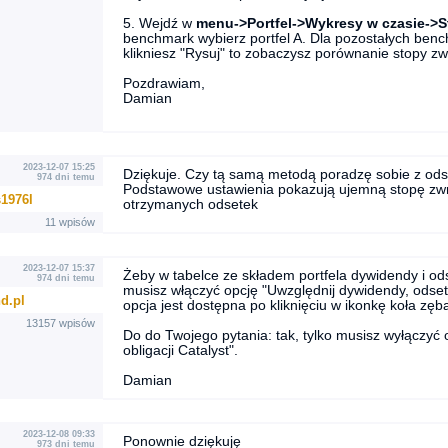
5. Wejdź w
menu->Portfel->Wykresy w czasie->S
benchmark wybierz portfel A. Dla pozostałych ben
klikniesz "Rysuj" to zobaczysz porównanie stopy zwro
Pozdrawiam,
Damian
2023-12-07 15:25
Dziękuje. Czy tą samą metodą poradzę sobie z ods
974 dni temu
Podstawowe ustawienia pokazują ujemną stopę zwro
1976l
otrzymanych odsetek
11 wpisów
2023-12-07 15:37
Żeby w tabelce ze składem portfela dywidendy i ods
974 dni temu
musisz włączyć opcję "Uwzględnij dywidendy, odsetki
d.pl
opcja jest dostępna po kliknięciu w ikonkę koła zęb
13157 wpisów
Do do Twojego pytania: tak, tylko musisz wyłączy
obligacji Catalyst".
Damian
2023-12-08 09:33
Ponownie dziękuję
973 dni temu