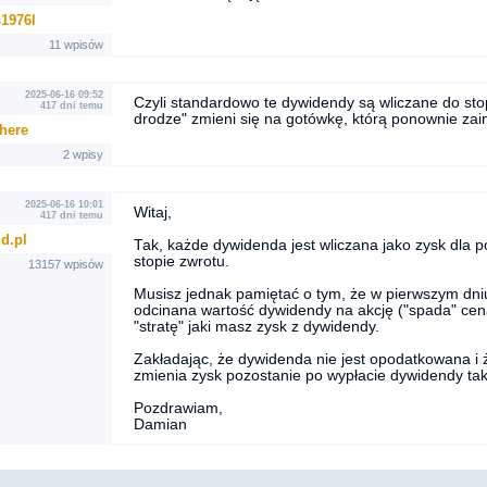
1976l
11 wpisów
2025-06-16 09:52
Czyli standardowo te dywidendy są wliczane do st
417 dni temu
drodze" zmieni się na gotówkę, którą ponownie zai
shere
2 wpisy
2025-06-16 10:01
Witaj,
417 dni temu
d.pl
Tak, każde dywidenda jest wliczana jako zysk dla po
stopie zwrotu.
13157 wpisów
Musisz jednak pamiętać o tym, że w pierwszym dniu
odcinana wartość dywidendy na akcję ("spada" cena 
"stratę" jaki masz zysk z dywidendy.
Zakładając, że dywidenda nie jest opodatkowana i ż
zmienia zysk pozostanie po wypłacie dywidendy taki
Pozdrawiam,
Damian