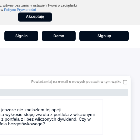
z witryny bez zmiany ustawień Twojej przeglądarki
z w
Polityce Prywatności
.
Akceptuję
Sign in
Demo
Sign up
Powiadamiaj na e-mail o nowych postach w tym wątku
eszcze nie znalazłem tej opcji.
na wykresie stopę zwrotu z portfela z wliczonymi
 portfela z i bez wliczonych dywidend. Czy w
tfela bezgotówkowego?