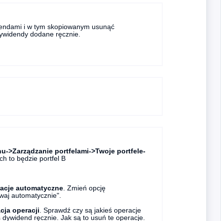
idendami i w tym skopiowanym usunąć
ywidendy dodane ręcznie.
u->Zarządzanie portfelami->Twoje portfele-
ch to będzie portfel B
racje automatyczne
. Zmień opcję
aj automatycznie".
cja operacji
. Sprawdź czy są jakieś operacje
 dywidend ręcznie. Jak są to usuń te operacje.