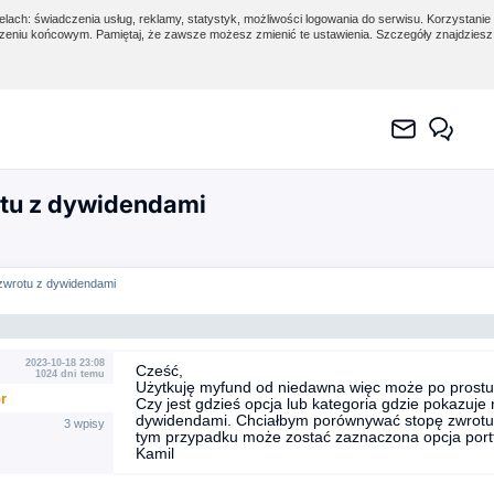
lach: świadczenia usług, reklamy, statystyk, możliwości logowania do serwisu. Korzystanie 
eniu końcowym. Pamiętaj, że zawsze możesz zmienić te ustawienia. Szczegóły znajdzies
tu z dywidendami
zwrotu z dywidendami
2023-10-18 23:08
Cześć,
1024 dni temu
Użytkuję myfund od niedawna więc może po prostu j
r
Czy jest gdzieś opcja lub kategoria gdzie pokazuje 
dywidendami. Chciałbym porównywać stopę zwrotu z
3 wpisy
tym przypadku może zostać zaznaczona opcja por
Kamil