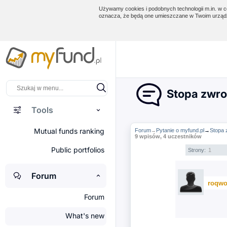
Używamy cookies i podobnych technologii m.in. w ce
oznacza, że będą one umieszczane w Twoim urządz
Stopa zwro
Tools
Mutual funds ranking
Forum
Pytanie o myfund.pl
→
Stopa 
→
9 wpisów, 4 uczestników
Public portfolios
Strony:
1
Forum
roqwo
Forum
What's new