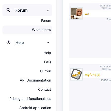
2022-12-27
1319 dn
Forum
wz
5 w
Forum
What's new
Help
Help
FAQ
2022-12-27
1319 dn
UI tour
myfund.pl
API Documentation
13156 w
Contact
Pricing and functionalities
Android application