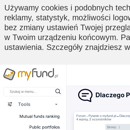
Używamy cookies i podobnych techno
reklamy, statystyk, możliwości logo
bez zmiany ustawień Twojej przegl
w Twoim urządzeniu końcowym. Pam
ustawienia. Szczegóły znajdziesz 
Dlaczego Po
Tools
Mutual funds ranking
Forum
Pytanie o myfund.pl
→
Dlaczeg
→
4 wpisy, 2 uczestników
Public portfolios
Strony:
1