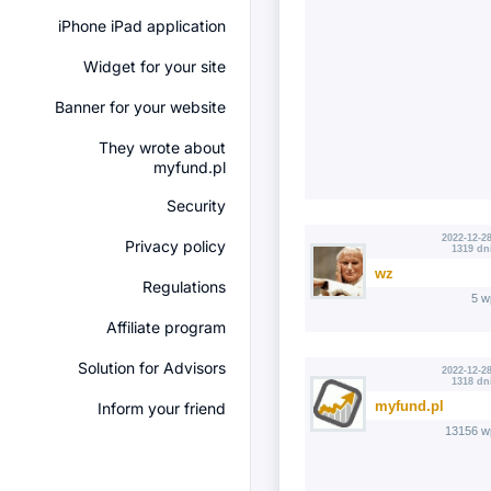
iPhone iPad application
Widget for your site
Banner for your website
They wrote about
myfund.pl
Security
2022-12-28
Privacy policy
1319 dn
wz
Regulations
5 w
Affiliate program
Solution for Advisors
2022-12-28
1318 dn
myfund.pl
Inform your friend
13156 w