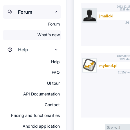
2022-12-17
1329 dn
Forum
jmalicki
24
Forum
What's new
Help
2022-12-18
1328 dn
Help
myfund.pl
FAQ
13157 w
UI tour
API Documentation
Contact
Pricing and functionalities
Android application
Strony:
1