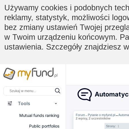
Używamy cookies i podobnych techno
reklamy, statystyk, możliwości logo
bez zmiany ustawień Twojej przegl
w Twoim urządzeniu końcowym. Pam
ustawienia. Szczegóły znajdziesz 
Automatycz
Tools
Mutual funds ranking
Forum
Pytanie o myfund.pl
→
Automa
→
2 wpisy, 2 uczestników
Public portfolios
Strony:
1