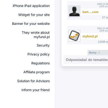
2022-11-04
iPhone iPad application
1375 dn
bart....com
Widget for your site
57 w
Banner for your website
2022-11-04
1375 dn
They wrote about
myfund.pl
myfund.pl
13168 w
Security
Strony:
1
Privacy policy
Odpowiadać do tematów 
Regulations
Affiliate program
Solution for Advisors
Inform your friend