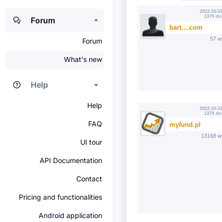
2022-10-31
1379 dn
Forum
bart....com
57 w
Forum
What's new
Help
Help
2022-10-31
1379 dn
FAQ
myfund.pl
13168 w
UI tour
API Documentation
Contact
Pricing and functionalities
Android application