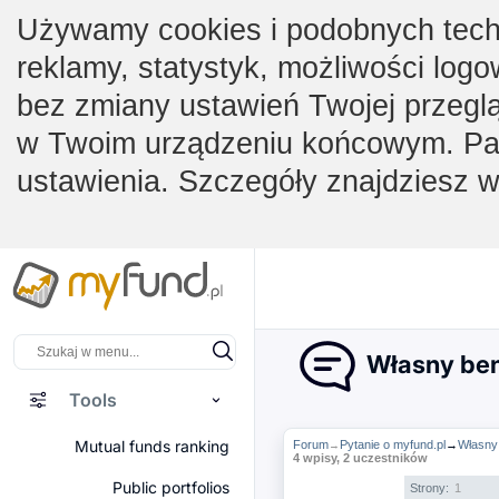
Używamy cookies i podobnych techno
reklamy, statystyk, możliwości logo
bez zmiany ustawień Twojej przegl
w Twoim urządzeniu końcowym. Pam
ustawienia. Szczegóły znajdziesz 
Własny ben
Tools
Mutual funds ranking
Forum
Pytanie o myfund.pl
→
Własny
→
4 wpisy, 2 uczestników
Public portfolios
Strony:
1