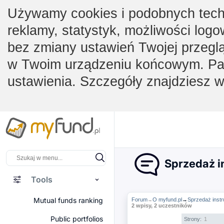
Używamy cookies i podobnych techno
reklamy, statystyk, możliwości logo
bez zmiany ustawień Twojej przegl
w Twoim urządzeniu końcowym. Pam
ustawienia. Szczegóły znajdziesz 
Sprzedaż i
Tools
Mutual funds ranking
Forum
O myfund.pl
→
Sprzedaż inst
→
2 wpisy, 2 uczestników
Public portfolios
Strony:
1