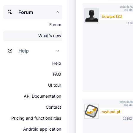
2025-05-02
464 dn
Forum
Edward123
11 w
Forum
What's new
Help
Help
FAQ
UI tour
API Documentation
2025-05-02
464 dn
Contact
myfund.pl
Pricing and functionalities
13162 
Android application